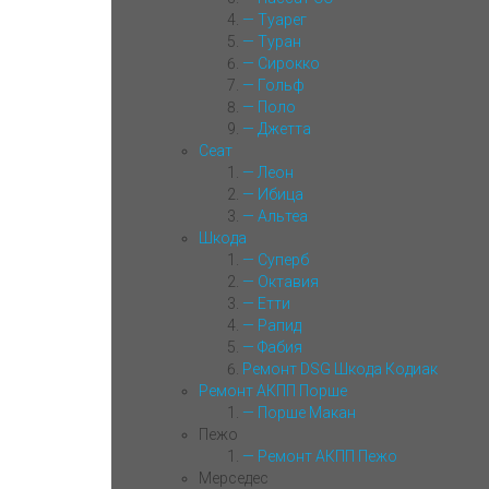
— Туарег
— Туран
— Сирокко
— Гольф
— Поло
— Джетта
Сеат
— Леон
— Ибица
— Альтеа
Шкода
— Суперб
— Октавия
— Етти
— Рапид
— Фабия
Ремонт DSG Шкода Кодиак
Ремонт АКПП Порше
— Порше Макан
Пежо
— Ремонт АКПП Пежо
Мерседес