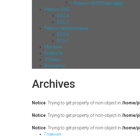
— Ремонт АКПП Мерседес
Ремонт DSG
DSG 6
DSG 7
Ремонт мехатроника
DSG 6
DSG 7
Магазин
Новости
Отзывы
Контакты
Archives
Notice
: Trying to get property of non-object in
/home/p
Notice
: Trying to get property of non-object in
/home/p
Notice
: Trying to get property of non-object in
/home/p
Главная