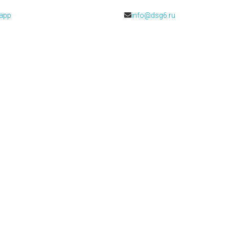
app
info@dsg6.ru