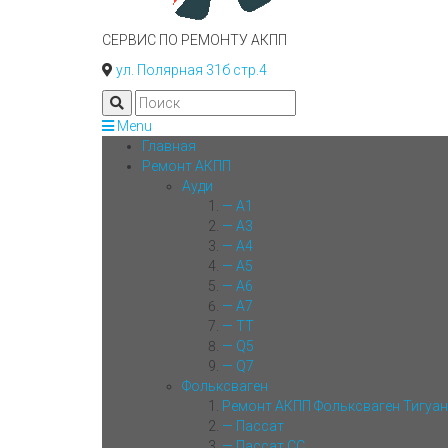
СЕРВИС ПО РЕМОНТУ АКПП
ул. Полярная 31б стр.4
Menu
Главная
Ремонт АКПП
Ауди
— A1
— A3
— A4
— A5
— A6
— A7
— TT
— Q5
— Q7
Фольксваген
Ремонт АКПП Фольксваген Тигуан
— Пассат
— Пассат СС