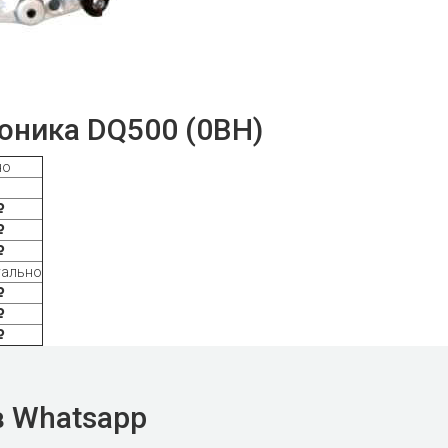
оника DQ500 (0BH)
но
уально
в Whatsapp