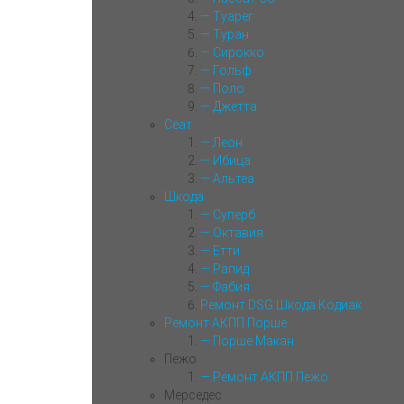
— Туарег
— Туран
— Сирокко
— Гольф
— Поло
— Джетта
Сеат
— Леон
— Ибица
— Альтеа
Шкода
— Суперб
— Октавия
— Етти
— Рапид
— Фабия
Ремонт DSG Шкода Кодиак
Ремонт АКПП Порше
— Порше Макан
Пежо
— Ремонт АКПП Пежо
Мерседес