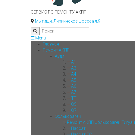
СЕРВИС ПО РЕМОНТУ АКПП
Мытищи. Липкинское шоссе вл.9
Menu
Главная
Ремонт АКПП
Ауди
— A1
— A3
— A4
— A5
— A6
— A7
— TT
— Q5
— Q7
Фольксваген
Ремонт АКПП Фольксваген Тигуан
— Пассат
— Пассат СС