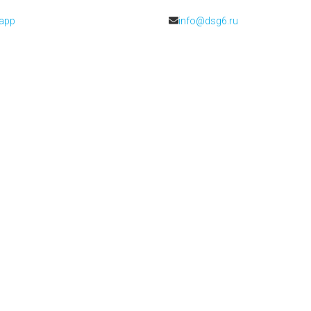
app
info@dsg6.ru