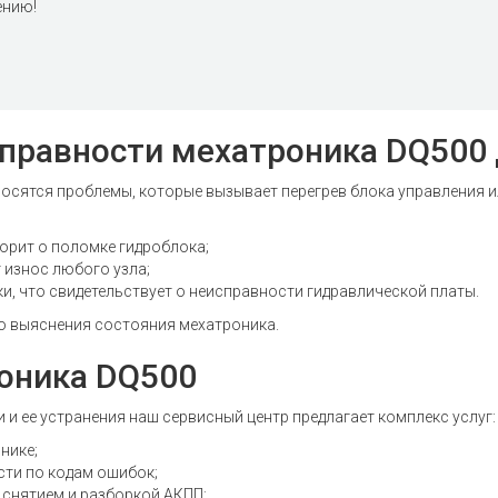
ению!
правности мехатроника DQ500 
носятся проблемы, которые вызывает перегрев блока управления 
ворит о поломке гидроблока;
 износ любого узла;
ки, что свидетельствует о неисправности гидравлической платы.
о выяснения состояния мехатроника.
оника DQ500
и ее устранения наш сервисный центр предлагает комплекс услуг:
нике;
ти по кодам ошибок;
снятием и разборкой АКПП;