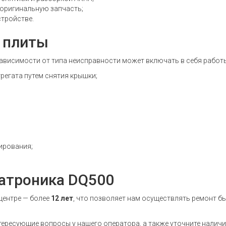
 оригинальную запчасть;
тройстве.
 плиты
зависимости от типа неисправности может включать в себя работ
грегата путем снятия крышки;
ирования;
хатроника DQ500
центре — более
12 лет
, что позволяет нам осуществлять ремонт бы
тересующие вопросы у нашего оператора, а также уточните налич