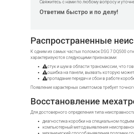
Свяжитесь с нами по любому вопросу и уточн
Ответим быстро и по делу!
Распространенные неис
К одним из самых частых поломок DSG 7 DQ500 от
характеризуются следующими признаками:
стук и шум в области трансмиссии, что го
ошибка на панели, вызвать которую может
пропадание передач и сбои в работе короб
Появление характерных симптомов требует точног
Восстановление мехатр
Для достоверного определения типа неисправности 
диагностика коробки на специальном подъем
компьютерный метод выявления неисправнос
механический способ выявления поломки со 