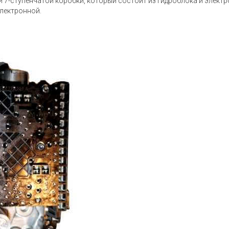
7-ступенчатой коробки, который состоит из гидроблока и элект
электронной.