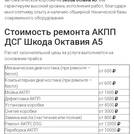
автоматической коробки на
Skoda Octavia A5
. Мы
гарантируем высокий уровень исполнения работ, благодаря
многолетнему опыту и наличию обширной технической базы
современного оборудования.
Стоимость ремонта АКПП
ДСГ Шкода Октавия А5
Расчет окончательной цены за услуги выполняется на
основании прайса:
Механическая диагностика (при ремонте —
от 600
беспл)
Компьютерная диагностика (при ремонте —
от 600
беспл)
Мойка АКПП
от 1000
Дефектовка АКПП
от 5000
Установка коробки
от 4500
Снятие коробки
от 3000
Замена масла (частичная или полная)
от 800
Ремонт АКПП, DSG
от 12000
Переборка АКПП
от 10000