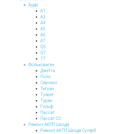
Ауди
А1
А3
А4
А5
А6
А7
Q5
Q7
ТТ
Фольксваген
Джетта
Поло
Сирокко
Тигуан
Туарег
Туран
Гольф
Пассат
Пассат СС
Ремонт АКПП Шкода
Ремонт АКПП Шкода Суперб