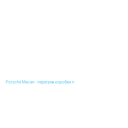
Porsche Macan - перегрев коробки п