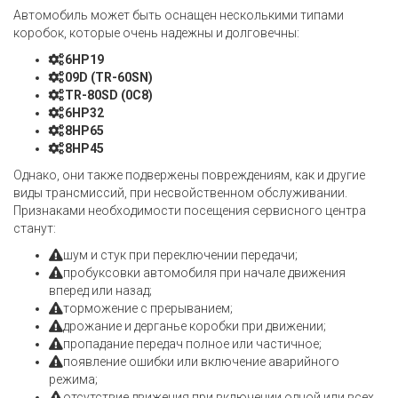
Автомобиль может быть оснащен несколькими типами
коробок, которые очень надежны и долговечны:
6HP19
09D (TR-60SN)
TR-80SD (0С8)
6HP32
8HP65
8HP45
Однако, они также подвержены повреждениям, как и другие
виды трансмиссий, при несвойственном обслуживании.
Признаками необходимости посещения сервисного центра
станут:
шум и стук при переключении передачи;
пробуксовки автомобиля при начале движения
вперед или назад;
торможение с прерыванием;
дрожание и дерганье коробки при движении;
пропадание передач полное или частичное;
появление ошибки или включение аварийного
режима;
отсутствие движения при включении одной или всех