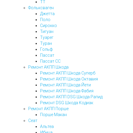
ТТ
Фольксваген
Джетта
Поло
Сирокко
Тигуан
Туарег
Туран
Гольф
Пассат
Пассат СС
Ремонт АКПП Шкода
Ремонт АКПП Шкода Суперб
Ремонт АКПП Шкода Октавия
Ремонт АКПП Шкода Йети
Ремонт АКПП Шкода Фабия
Ремонт АКПП DSG Шкода Рапид
Ремонт DSG Шкода Кодиак
Ремонт АКПП Порше
Порше Макан
Сеат
Альтеа
Ибица