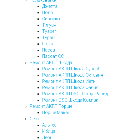
Фольксваген
Джетта
Поло
Сирокко
Тигуан
Туарег
Туран
Гольф
Пассат
Пассат СС
Ремонт АКПП Шкода
Ремонт АКПП Шкода Суперб
Ремонт АКПП Шкода Октавия
Ремонт АКПП Шкода Йети
Ремонт АКПП Шкода Фабия
Ремонт АКПП DSG Шкода Рапид
Ремонт DSG Шкода Кодиак
Ремонт АКПП Порше
Порше Макан
Сеат
Альтеа
Ибица
Леон