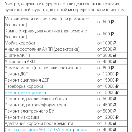
быстро, надежно и недорого. Наши цены складываются из
пунктов прейскуранта, который мы предоставляем клиентам:
Механическая диагностика (при ремонте —
от 600
бесплатно)
Компьютерная диагностика (при ремонте —
от 600
бесплатно)
Мойка коробки
от 1000
Анализ состояния АКПП (дефектовка)
от 5000
Снятие АКПП
от 3000
Установка АКПП
от 4500
Замена масла (полная или частичная)
от 800
Ремонт ДСГ
от 12000
Ремонт сцепления ДСГ
от 15000
Переборка коробки
от 10000
Ремонт мехатроника
от 15000
Ремонт гидравлического блока
от 5000
Ремонт гидротрансформатора
от 4500
Ремонт электронного БУ
от 5000
Ремонт маховика
от 12000
Адаптация коробки после ремонта
от 1000
Смена прошивки АКПП / ЭБУ мехатроника
от 4000