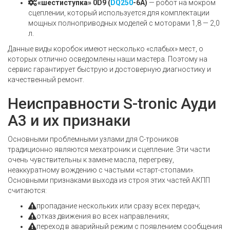
«шестиступка» 0D9 (
DQ250
-6A)
— робот на мокром
сцеплении, который используется для комплектации
мощных полноприводных моделей с моторами 1,8 — 2,0
л.
Данные виды коробок имеют несколько «слабых» мест, о
которых отлично осведомлены наши мастера. Поэтому на
сервис гарантирует быструю и достоверную диагностику и
качественный ремонт.
Неисправности S-tronic Ауди
А3 и их признаки
Основными проблемными узлами для С-троников
традиционно являются мехатроник и сцепление. Эти части
очень чувствительны к замене масла, перегреву,
неаккуратному вождению с частыми «старт-стопами».
Основными признаками выхода из строя этих частей АКПП
считаются:
пропадание нескольких или сразу всех передач;
отказ движения во всех направлениях;
переход в аварийный режим с появлением сообщения