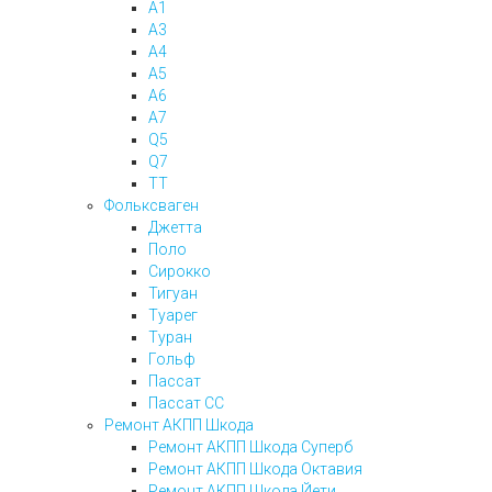
А1
А3
А4
А5
А6
А7
Q5
Q7
ТТ
Фольксваген
Джетта
Поло
Сирокко
Тигуан
Туарег
Туран
Гольф
Пассат
Пассат СС
Ремонт АКПП Шкода
Ремонт АКПП Шкода Суперб
Ремонт АКПП Шкода Октавия
Ремонт АКПП Шкода Йети